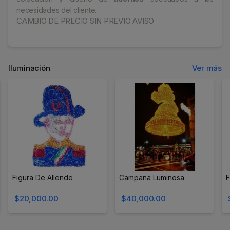
necesidades del cliente.
CAMBIO DE PRECIO SIN PREVIO AVISO
Iluminación
Ver más
Figura De Allende
Campana Luminosa
F
$20,000.00
$40,000.00