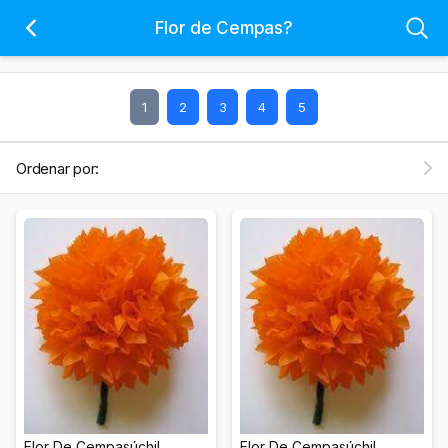
Flor de Cempas?
1
2
3
4
5
Ordenar por:
Flor De Cempasúchil
Flor De Cempasúchil